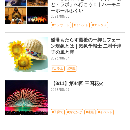
と・ラボ」へ行こう！｜ハーモニ
ーホールふくい
2026/08/05
#コンサート
#イベント
#エンタメ
酷暑もたらす最後の一押しフェー
ン現象とは｜気象予報士 二村千津
子の風と雲
2026/08/04
#コラム
#連載
【8/11】第44回 三国花火
2026/08/04
#子育て
#おでかけ
#連載
#イベント