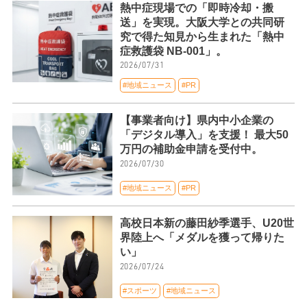
熱中症現場での「即時冷却・搬
送」を実現。大阪大学との共同研
究で得た知見から生まれた「熱中
症救護袋 NB-001」。
2026/07/31
#地域ニュース
#PR
【事業者向け】県内中小企業の
「デジタル導入」を支援！ 最大50
万円の補助金申請を受付中。
2026/07/30
#地域ニュース
#PR
高校日本新の藤田紗季選手、U20世
界陸上へ「メダルを獲って帰りた
い」
2026/07/24
#スポーツ
#地域ニュース