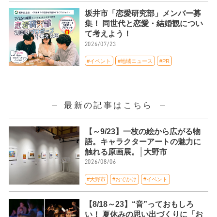
坂井市「恋愛研究部」メンバー募
集！ 同世代と恋愛・結婚観につい
て考えよう！
2026/07/23
#イベント
#地域ニュース
#PR
最新の記事はこちら
【～9/23】一枚の絵から広がる物
語。キャラクターアートの魅力に
触れる原画展。│大野市
2026/08/06
#大野市
#おでかけ
#イベント
【8/18～23】“音”っておもしろ
い！ 夏休みの思い出づくりに「お