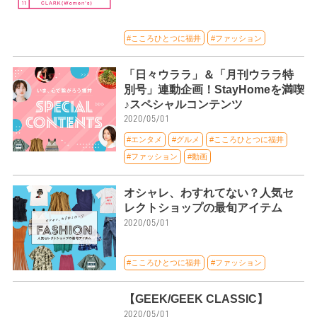
#こころひとつに福井
#ファッション
「日々ウララ」＆「月刊ウララ特
別号」連動企画！StayHomeを満喫
♪スペシャルコンテンツ
2020/05/01
#エンタメ
#グルメ
#こころひとつに福井
#ファッション
#動画
オシャレ、わすれてない？人気セ
レクトショップの最旬アイテム
2020/05/01
#こころひとつに福井
#ファッション
【GEEK/GEEK CLASSIC】
2020/05/01