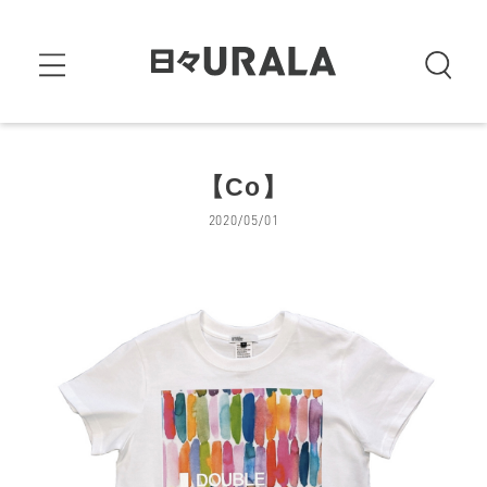
【Co】
2020/05/01