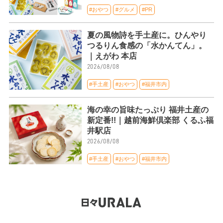
#おやつ
#グルメ
#PR
夏の風物詩を手土産に。ひんやり
つるりん食感の「水かんてん」。
｜えがわ 本店
2026/08/08
#手土産
#おやつ
#福井市内
海の幸の旨味たっぷり 福井土産の
新定番!!｜越前海鮮倶楽部 くるふ福
井駅店
2026/08/08
#手土産
#おやつ
#福井市内