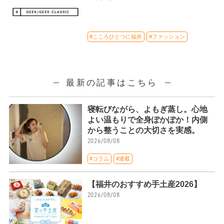
#こころひとつに福井
#ファッション
最新の記事はこちら
寝転びながら、よもぎ蒸し。心地
よい温もりで全身ぽかぽか！内側
から整うことの大切さを実感。
2026/08/08
#コラム
#連載
【福井のおすすめ手土産2026】
2026/08/08