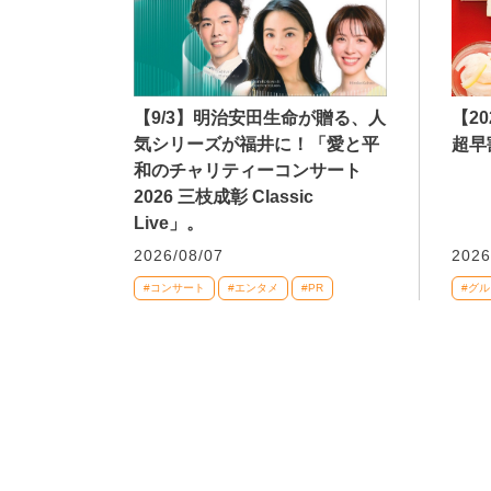
【9/3】明治安田生命が贈る、人
【2
気シリーズが福井に！「愛と平
超早
和のチャリティーコンサート
2026 三枝成彰 Classic
Live」。
2026/08/07
2026
#コンサート
#エンタメ
#PR
#グル