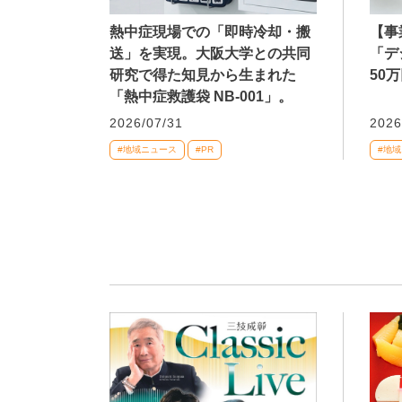
熱中症現場での「即時冷却・搬
【事
送」を実現。大阪大学との共同
「デ
研究で得た知見から生まれた
50
「熱中症救護袋 NB-001」。
2026/07/31
2026
#地域ニュース
#PR
#地