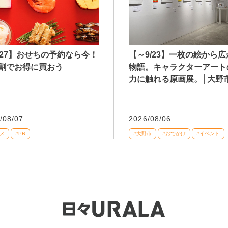
027】おせちの予約なら今！
【～9/23】一枚の絵から
割でお得に買おう
物語。キャラクターアート
力に触れる原画展。│大野
/08/07
2026/08/06
メ
#PR
#大野市
#おでかけ
#イベント