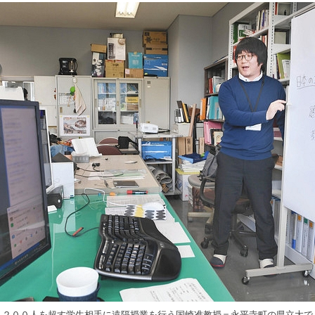
２００人を超す学生相手に遠隔授業を行う国崎准教授＝永平寺町の県立大で