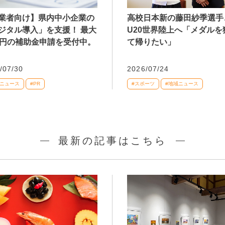
業者向け】県内中小企業の
高校日本新の藤田紗季選手
ジタル導入」を支援！ 最大
U20世界陸上へ「メダルを
万円の補助金申請を受付中。
て帰りたい」
/07/30
2026/07/24
域ニュース
#PR
#スポーツ
#地域ニュース
最新の記事はこちら