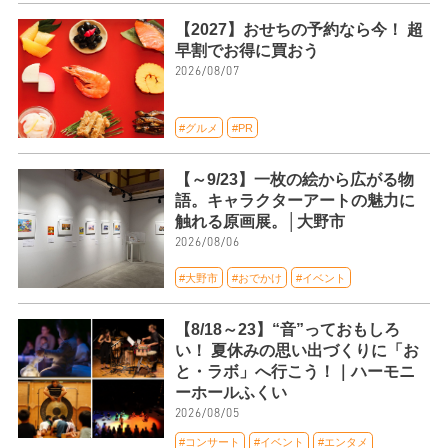
【2027】おせちの予約なら今！ 超
早割でお得に買おう
2026/08/07
#グルメ
#PR
【～9/23】一枚の絵から広がる物
語。キャラクターアートの魅力に
触れる原画展。│大野市
2026/08/06
#大野市
#おでかけ
#イベント
【8/18～23】“音”っておもしろ
い！ 夏休みの思い出づくりに「お
と・ラボ」へ行こう！｜ハーモニ
ーホールふくい
2026/08/05
#コンサート
#イベント
#エンタメ