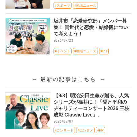
#スポーツ
#地域ニュース
坂井市「恋愛研究部」メンバー募
集！ 同世代と恋愛・結婚観につい
て考えよう！
2026/07/23
#イベント
#地域ニュース
#PR
最新の記事はこちら
【9/3】明治安田生命が贈る、人気
シリーズが福井に！「愛と平和の
チャリティーコンサート2026 三枝
成彰 Classic Live」。
2026/08/07
#コンサート
#エンタメ
#PR