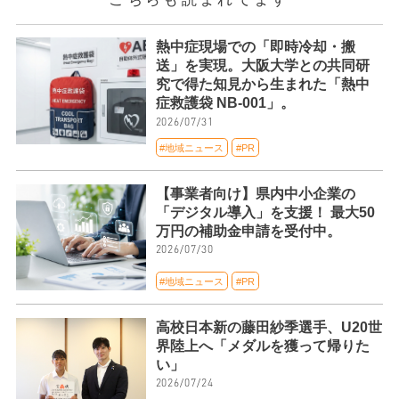
熱中症現場での「即時冷却・搬
送」を実現。大阪大学との共同研
究で得た知見から生まれた「熱中
症救護袋 NB-001」。
2026/07/31
#地域ニュース
#PR
【事業者向け】県内中小企業の
「デジタル導入」を支援！ 最大50
万円の補助金申請を受付中。
2026/07/30
#地域ニュース
#PR
高校日本新の藤田紗季選手、U20世
界陸上へ「メダルを獲って帰りた
い」
2026/07/24