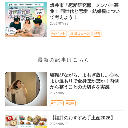
坂井市「恋愛研究部」メンバー募
集！ 同世代と恋愛・結婚観につい
て考えよう！
2026/07/23
#イベント
#地域ニュース
#PR
最新の記事はこちら
寝転びながら、よもぎ蒸し。心地
よい温もりで全身ぽかぽか！内側
から整うことの大切さを実感。
2026/08/08
#コラム
#連載
【福井のおすすめ手土産2026】
2026/08/08