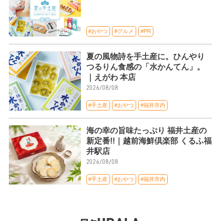
#おやつ
#グルメ
#PR
夏の風物詩を手土産に。ひんやり
つるりん食感の「水かんてん」。
｜えがわ 本店
2026/08/08
#手土産
#おやつ
#福井市内
海の幸の旨味たっぷり 福井土産の
新定番!!｜越前海鮮倶楽部 くるふ福
井駅店
2026/08/08
#手土産
#おやつ
#福井市内