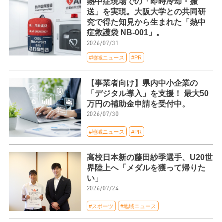
熱中症現場での「即時冷却・搬
送」を実現。大阪大学との共同研
究で得た知見から生まれた「熱中
症救護袋 NB-001」。
2026/07/31
#地域ニュース
#PR
【事業者向け】県内中小企業の
「デジタル導入」を支援！ 最大50
万円の補助金申請を受付中。
2026/07/30
#地域ニュース
#PR
高校日本新の藤田紗季選手、U20世
界陸上へ「メダルを獲って帰りた
い」
2026/07/24
#スポーツ
#地域ニュース