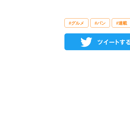
#グルメ
#パン
#連載