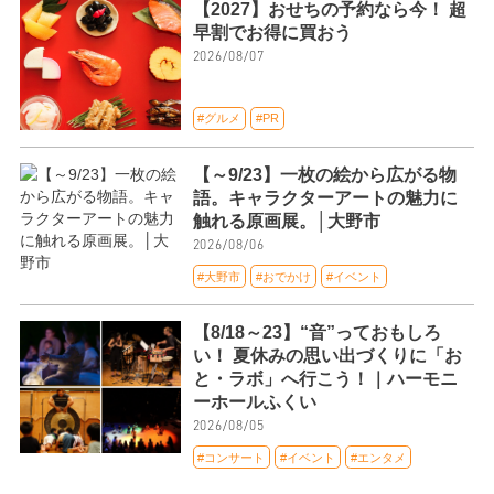
【2027】おせちの予約なら今！ 超
早割でお得に買おう
2026/08/07
#グルメ
#PR
【～9/23】一枚の絵から広がる物
語。キャラクターアートの魅力に
触れる原画展。│大野市
2026/08/06
#大野市
#おでかけ
#イベント
【8/18～23】“音”っておもしろ
い！ 夏休みの思い出づくりに「お
と・ラボ」へ行こう！｜ハーモニ
ーホールふくい
2026/08/05
#コンサート
#イベント
#エンタメ