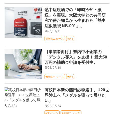
熱中症現場での「即時冷却・搬
送」を実現。大阪大学との共同研
究で得た知見から生まれた「熱中
症救護袋 NB-001」。
2026/07/31
#地域ニュース
#PR
【事業者向け】県内中小企業の
「デジタル導入」を支援！ 最大50
万円の補助金申請を受付中。
2026/07/30
#地域ニュース
#PR
高校日本新の藤田紗季選手、U20世
界陸上へ「メダルを獲って帰りた
い」
2026/07/24
#スポーツ
#地域ニュース