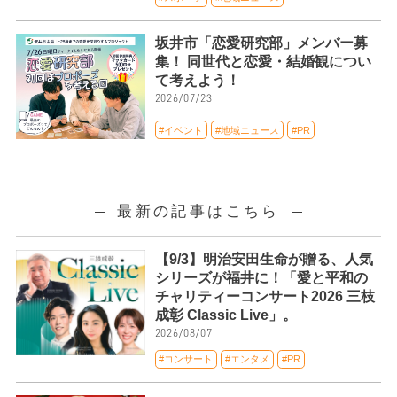
坂井市「恋愛研究部」メンバー募
集！ 同世代と恋愛・結婚観につい
て考えよう！
2026/07/23
#イベント
#地域ニュース
#PR
最新の記事はこちら
【9/3】明治安田生命が贈る、人気
シリーズが福井に！「愛と平和の
チャリティーコンサート2026 三枝
成彰 Classic Live」。
2026/08/07
#コンサート
#エンタメ
#PR