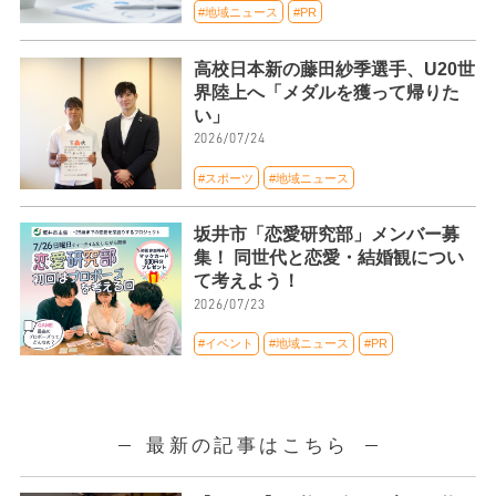
#地域ニュース
#PR
高校日本新の藤田紗季選手、U20世
界陸上へ「メダルを獲って帰りた
い」
2026/07/24
#スポーツ
#地域ニュース
坂井市「恋愛研究部」メンバー募
集！ 同世代と恋愛・結婚観につい
て考えよう！
2026/07/23
#イベント
#地域ニュース
#PR
最新の記事はこちら