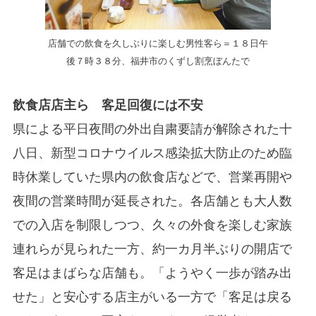
店舗での飲食を久しぶりに楽しむ男性客ら＝１８日午
後７時３８分、福井市のくずし割烹ぼんたで
飲食店店主ら 客足回復には不安
県による平日夜間の外出自粛要請が解除された十
八日、新型コロナウイルス感染拡大防止のため臨
時休業していた県内の飲食店などで、営業再開や
夜間の営業時間が延長された。各店舗とも大人数
での入店を制限しつつ、久々の外食を楽しむ家族
連れらが見られた一方、約一カ月半ぶりの開店で
客足はまばらな店舗も。「ようやく一歩が踏み出
せた」と安心する店主がいる一方で「客足は戻る