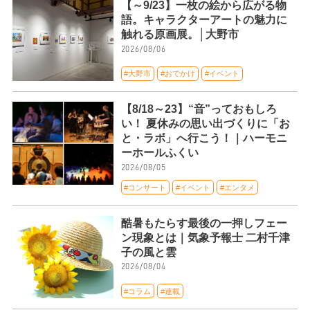
【～9/23】一枚の絵から広がる物
語。キャラクターアートの魅力に
触れる原画展。│大野市
2026/08/06
#大野市
#おでかけ
#イベント
【8/18～23】“音”っておもしろ
い！ 夏休みの思い出づくりに「お
と・ラボ」へ行こう！｜ハーモニ
ーホールふくい
2026/08/05
#コンサート
#イベント
#エンタメ
酷暑もたらす最後の一押しフェー
ン現象とは｜気象予報士 二村千津
子の風と雲
2026/08/04
#コラム
#連載