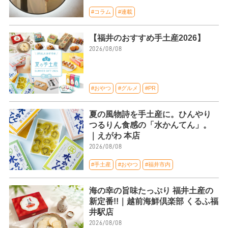
#コラム
#連載
【福井のおすすめ手土産2026】
2026/08/08
#おやつ
#グルメ
#PR
夏の風物詩を手土産に。ひんやり
つるりん食感の「水かんてん」。
｜えがわ 本店
2026/08/08
#手土産
#おやつ
#福井市内
海の幸の旨味たっぷり 福井土産の
新定番!!｜越前海鮮倶楽部 くるふ福
井駅店
2026/08/08