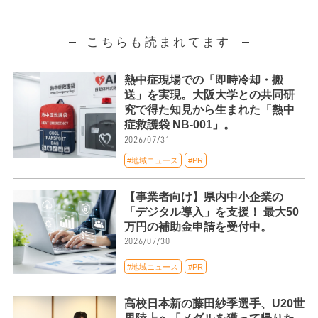
こちらも読まれてます
熱中症現場での「即時冷却・搬
送」を実現。大阪大学との共同研
究で得た知見から生まれた「熱中
症救護袋 NB-001」。
2026/07/31
#地域ニュース
#PR
【事業者向け】県内中小企業の
「デジタル導入」を支援！ 最大50
万円の補助金申請を受付中。
2026/07/30
#地域ニュース
#PR
高校日本新の藤田紗季選手、U20世