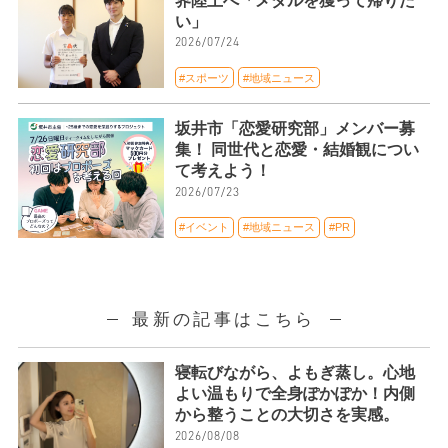
界陸上へ「メダルを獲って帰りた
い」
2026/07/24
#スポーツ
#地域ニュース
坂井市「恋愛研究部」メンバー募
集！ 同世代と恋愛・結婚観につい
て考えよう！
2026/07/23
#イベント
#地域ニュース
#PR
最新の記事はこちら
寝転びながら、よもぎ蒸し。心地
よい温もりで全身ぽかぽか！内側
から整うことの大切さを実感。
2026/08/08