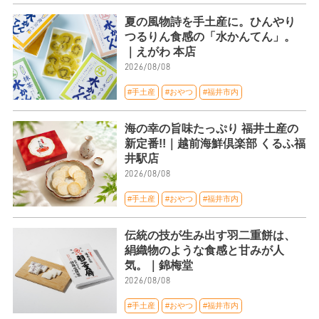
夏の風物詩を手土産に。ひんやり
つるりん食感の「水かんてん」。
｜えがわ 本店
2026/08/08
#手土産
#おやつ
#福井市内
海の幸の旨味たっぷり 福井土産の
新定番!!｜越前海鮮倶楽部 くるふ福
井駅店
2026/08/08
#手土産
#おやつ
#福井市内
伝統の技が生み出す羽二重餅は、
絹織物のような食感と甘みが人
気。｜錦梅堂
2026/08/08
#手土産
#おやつ
#福井市内