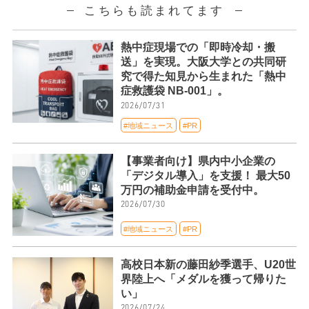
こちらも読まれてます
熱中症現場での「即時冷却・搬
送」を実現。大阪大学との共同研
究で得た知見から生まれた「熱中
症救護袋 NB-001」。
2026/07/31
#地域ニュース
#PR
【事業者向け】県内中小企業の
「デジタル導入」を支援！ 最大50
万円の補助金申請を受付中。
2026/07/30
#地域ニュース
#PR
高校日本新の藤田紗季選手、U20世
界陸上へ「メダルを獲って帰りた
い」
2026/07/24