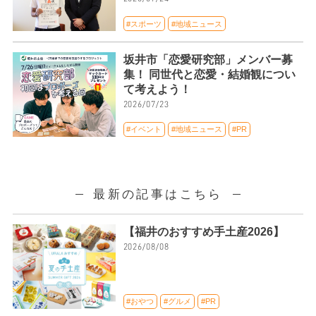
#スポーツ
#地域ニュース
坂井市「恋愛研究部」メンバー募
集！ 同世代と恋愛・結婚観につい
て考えよう！
2026/07/23
#イベント
#地域ニュース
#PR
最新の記事はこちら
【福井のおすすめ手土産2026】
2026/08/08
#おやつ
#グルメ
#PR