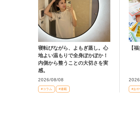
寝転びながら、よもぎ蒸し。心
【福
地よい温もりで全身ぽかぽか！
内側から整うことの大切さを実
感。
2026/08/08
2026
#コラム
#連載
#おや