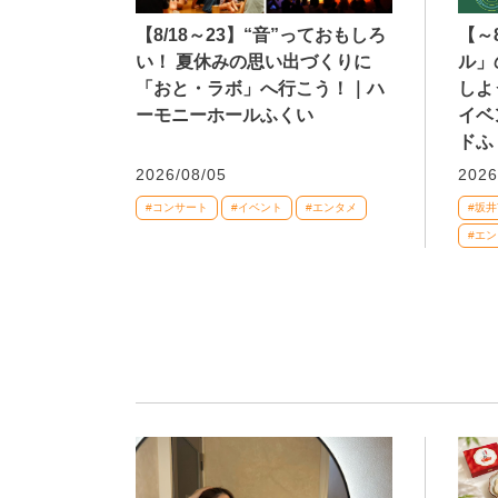
【8/18～23】“音”っておもしろ
【～
い！ 夏休みの思い出づくりに
ル」
「おと・ラボ」へ行こう！｜ハ
しよ
ーモニーホールふくい
イベ
ドふ
2026/08/05
2026
#コンサート
#イベント
#エンタメ
#坂井
#エ