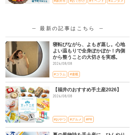
#坂井市
#おでかけ
#イベント
#エンタメ
最新の記事はこちら
寝転びながら、よもぎ蒸し。心地
よい温もりで全身ぽかぽか！内側
から整うことの大切さを実感。
2026/08/08
#コラム
#連載
【福井のおすすめ手土産2026】
2026/08/08
#おやつ
#グルメ
#PR
夏の風物詩を手土産に。ひんやり