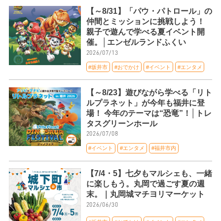
【～8/31】「パウ・パトロール」の
仲間とミッションに挑戦しよう！
親子で遊んで学べる夏イベント開
催。│エンゼルランドふくい
2026/07/13
#坂井市
#おでかけ
#イベント
#エンタメ
【～8/23】遊びながら学べる「リト
ルプラネット」が今年も福井に登
場！ 今年のテーマは“恐竜”！│トレ
タスグリーンホール
2026/07/08
#イベント
#エンタメ
#福井市内
【7/4・5】七夕もマルシェも、一緒
に楽しもう。丸岡で過ごす夏の週
末。｜丸岡城マチヨリマーケット
2026/06/30