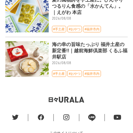
つるりん食感の「水かんてん」。
｜えがわ 本店
2026/08/08
#手土産
#おやつ
#福井市内
海の幸の旨味たっぷり 福井土産の
新定番!!｜越前海鮮倶楽部 くるふ福
井駅店
2026/08/08
#手土産
#おやつ
#福井市内
このサイトについて