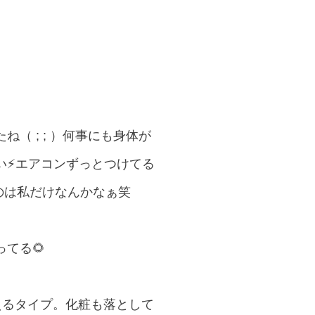
 ; ; ）何事にも身体が
⚡️エアコンずっとつけてる
のは私だけなんかなぁ笑
てる🌻
えるタイプ。化粧も落として