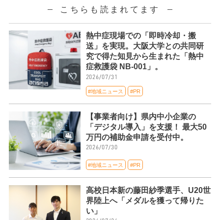
こちらも読まれてます
熱中症現場での「即時冷却・搬
送」を実現。大阪大学との共同研
究で得た知見から生まれた「熱中
症救護袋 NB-001」。
2026/07/31
#地域ニュース
#PR
【事業者向け】県内中小企業の
「デジタル導入」を支援！ 最大50
万円の補助金申請を受付中。
2026/07/30
#地域ニュース
#PR
高校日本新の藤田紗季選手、U20世
界陸上へ「メダルを獲って帰りた
い」