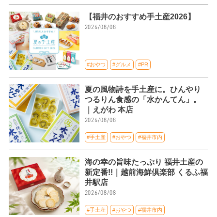
【福井のおすすめ手土産2026】
2026/08/08
#おやつ
#グルメ
#PR
夏の風物詩を手土産に。ひんやり
つるりん食感の「水かんてん」。
｜えがわ 本店
2026/08/08
#手土産
#おやつ
#福井市内
海の幸の旨味たっぷり 福井土産の
新定番!!｜越前海鮮倶楽部 くるふ福
井駅店
2026/08/08
#手土産
#おやつ
#福井市内