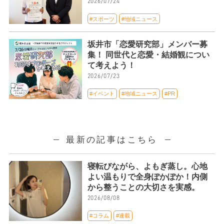
2026/07/24
#スポーツ
#地域ニュース
坂井市「恋愛研究部」メンバー募
集！ 同世代と恋愛・結婚観につい
て考えよう！
2026/07/23
#イベント
#地域ニュース
#PR
最新の記事はこちら
寝転びながら、よもぎ蒸し。心地
よい温もりで全身ぽかぽか！内側
から整うことの大切さを実感。
2026/08/08
#コラム
#連載