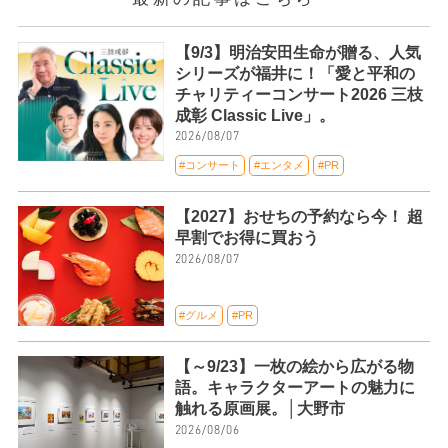
【9/3】明治安田生命が贈る、人気
シリーズが福井に！「愛と平和の
チャリティーコンサート2026 三枝
成彰 Classic Live」。
2026/08/07
#コンサート
#エンタメ
#PR
【2027】おせちの予約なら今！ 超
早割でお得に買おう
2026/08/07
#グルメ
#PR
【～9/23】一枚の絵から広がる物
語。キャラクターアートの魅力に
触れる原画展。│大野市
2026/08/06