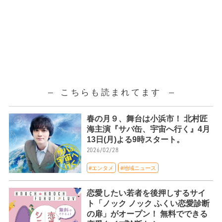
こちらも読まれてます
春の月９、舞台は小浜市！ 北村匠
海主演『サバ缶、宇宙へ行く』4月
13日(月)よる9時スタート。
2026/02/28
#エンタメ
#地域ニュース
恋愛したい若者を後押しするサイ
ト「ノック ノック ふくい恋愛診断
の扉」がオープン！ 無料でできる