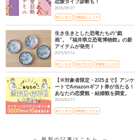
恋愛タイプ診断も！
2025/09/27
#エンタメ
#地域ニュース
生き生きとした恐竜たちの“戯
画”。『福井県立恐竜博物館』の新
アイテムが発売！
2025/07/14
#エンタメ
#おでかけ
#地域ニュース
【※対象者限定・2/25まで】アンケ
ートでAmazonギフト券が当たる！
あなたの恋愛観・結婚観を調査。
2025/02/17
#エンタメ
#地域ニュース
最新の記事はこちら