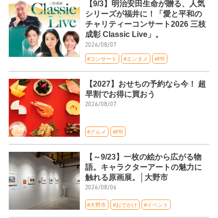
【9/3】明治安田生命が贈る、人気
シリーズが福井に！「愛と平和の
チャリティーコンサート2026 三枝
成彰 Classic Live」。
2026/08/07
#コンサート
#エンタメ
#PR
【2027】おせちの予約なら今！ 超
早割でお得に買おう
2026/08/07
#グルメ
#PR
【～9/23】一枚の絵から広がる物
語。キャラクターアートの魅力に
触れる原画展。│大野市
2026/08/06
#大野市
#おでかけ
#イベント