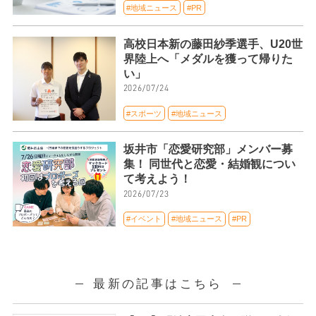
#地域ニュース
#PR
高校日本新の藤田紗季選手、U20世
界陸上へ「メダルを獲って帰りた
い」
2026/07/24
#スポーツ
#地域ニュース
坂井市「恋愛研究部」メンバー募
集！ 同世代と恋愛・結婚観につい
て考えよう！
2026/07/23
#イベント
#地域ニュース
#PR
最新の記事はこちら