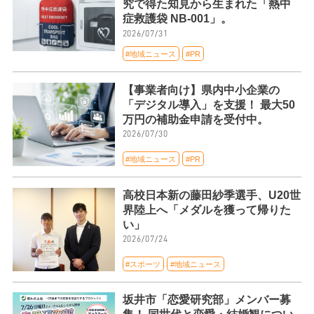
究で得た知見から生まれた「熱中
症救護袋 NB-001」。
2026/07/31
#地域ニュース
#PR
【事業者向け】県内中小企業の
「デジタル導入」を支援！ 最大50
万円の補助金申請を受付中。
2026/07/30
#地域ニュース
#PR
高校日本新の藤田紗季選手、U20世
界陸上へ「メダルを獲って帰りた
い」
2026/07/24
#スポーツ
#地域ニュース
坂井市「恋愛研究部」メンバー募