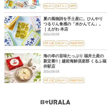
#おやつ
#グルメ
#PR
夏の風物詩を手土産に。ひんやり
つるりん食感の「水かんてん」。
｜えがわ 本店
2026/08/08
#手土産
#おやつ
#福井市内
海の幸の旨味たっぷり 福井土産の
新定番!!｜越前海鮮倶楽部 くるふ福
井駅店
2026/08/08
#手土産
#おやつ
#福井市内