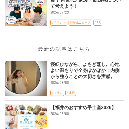
集！ 同世代と恋愛・結婚観につい
て考えよう！
2026/07/23
#イベント
#地域ニュース
#PR
最新の記事はこちら
寝転びながら、よもぎ蒸し。心地
よい温もりで全身ぽかぽか！内側
から整うことの大切さを実感。
2026/08/08
#コラム
#連載
【福井のおすすめ手土産2026】
2026/08/08