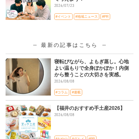
2026/07/23
#イベント
#地域ニュース
#PR
最新の記事はこちら
寝転びながら、よもぎ蒸し。心地
よい温もりで全身ぽかぽか！内側
から整うことの大切さを実感。
2026/08/08
#コラム
#連載
【福井のおすすめ手土産2026】
2026/08/08
#おやつ
#グルメ
#PR