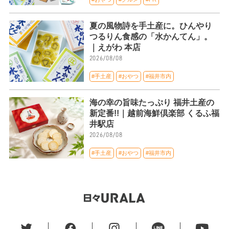
夏の風物詩を手土産に。ひんやり
つるりん食感の「水かんてん」。
｜えがわ 本店
2026/08/08
#手土産
#おやつ
#福井市内
海の幸の旨味たっぷり 福井土産の
新定番!!｜越前海鮮倶楽部 くるふ福
井駅店
2026/08/08
#手土産
#おやつ
#福井市内