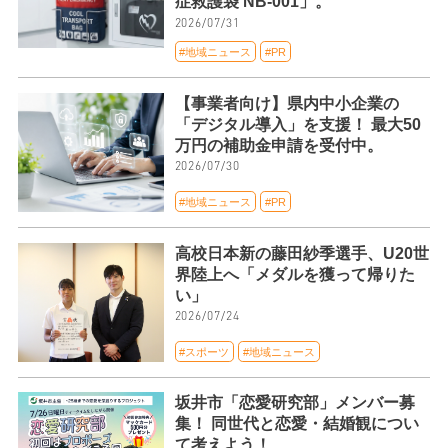
症救護袋 NB-001」。
2026/07/31
#地域ニュース
#PR
【事業者向け】県内中小企業の
「デジタル導入」を支援！ 最大50
万円の補助金申請を受付中。
2026/07/30
#地域ニュース
#PR
高校日本新の藤田紗季選手、U20世
界陸上へ「メダルを獲って帰りた
い」
2026/07/24
#スポーツ
#地域ニュース
坂井市「恋愛研究部」メンバー募
集！ 同世代と恋愛・結婚観につい
て考えよう！