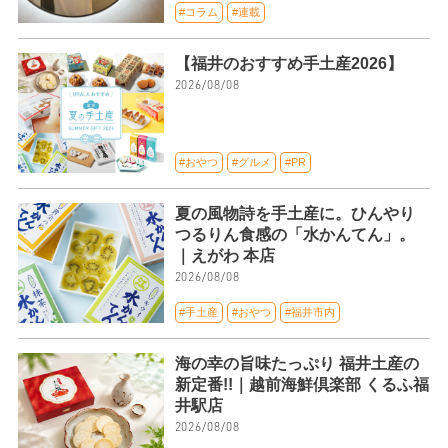
#コラム
#連載
【福井のおすすめ手土産2026】
2026/08/08
#おやつ
#グルメ
#PR
夏の風物詩を手土産に。ひんやり
つるりん食感の「水かんてん」。
｜えがわ 本店
2026/08/08
#手土産
#おやつ
#福井市内
海の幸の旨味たっぷり 福井土産の
新定番!!｜越前海鮮倶楽部 くるふ福
井駅店
2026/08/08