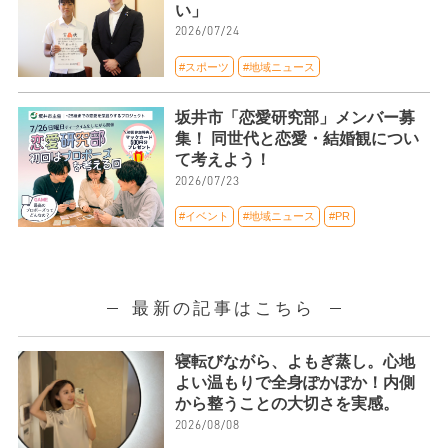
い」
2026/07/24
#スポーツ
#地域ニュース
坂井市「恋愛研究部」メンバー募
集！ 同世代と恋愛・結婚観につい
て考えよう！
2026/07/23
#イベント
#地域ニュース
#PR
最新の記事はこちら
寝転びながら、よもぎ蒸し。心地
よい温もりで全身ぽかぽか！内側
から整うことの大切さを実感。
2026/08/08