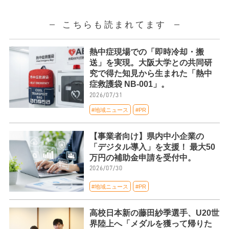
こちらも読まれてます
熱中症現場での「即時冷却・搬
送」を実現。大阪大学との共同研
究で得た知見から生まれた「熱中
症救護袋 NB-001」。
2026/07/31
#地域ニュース
#PR
【事業者向け】県内中小企業の
「デジタル導入」を支援！ 最大50
万円の補助金申請を受付中。
2026/07/30
#地域ニュース
#PR
高校日本新の藤田紗季選手、U20世
界陸上へ「メダルを獲って帰りた