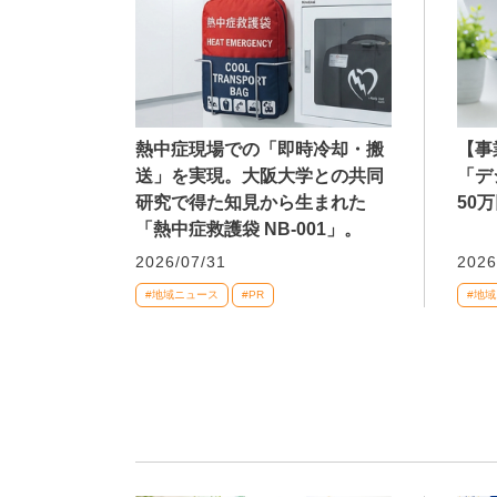
熱中症現場での「即時冷却・搬
【事
送」を実現。大阪大学との共同
「デ
研究で得た知見から生まれた
50
「熱中症救護袋 NB-001」。
2026/07/31
2026
#地域ニュース
#PR
#地