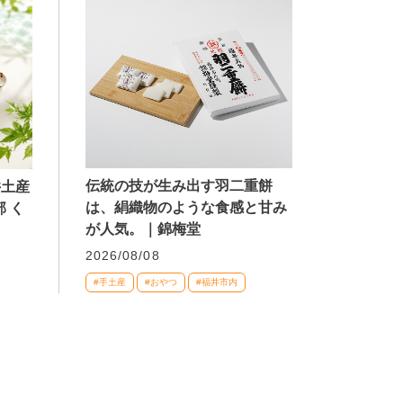
伝統の技が生み出す羽二重餅
井土産
は、絹織物のような食感と甘み
 く
が人気。｜錦梅堂
2026/08/08
#手土産
#おやつ
#福井市内