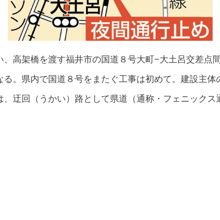
い、高架橋を渡す福井市の国道８号大町−大土呂交差点
なる。県内で国道８号をまたぐ工事は初めて。建設主体
は、迂回（うかい）路として県道（通称・フェニックス