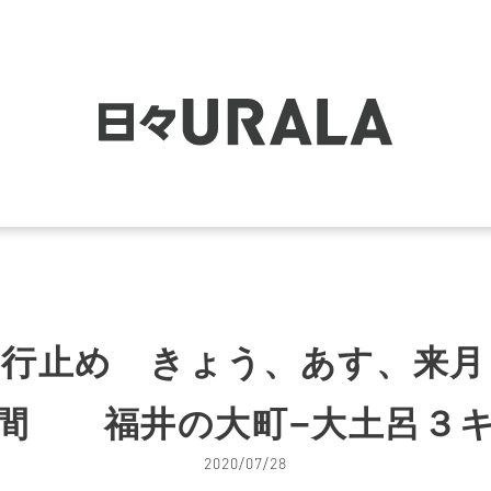
通行止め きょう、あす、来月
間 福井の大町−大土呂３
2020/07/28