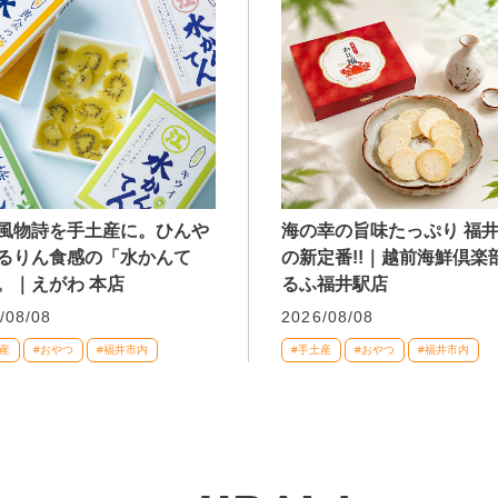
風物詩を手土産に。ひんや
海の幸の旨味たっぷり 福
るりん食感の「水かんて
の新定番!!｜越前海鮮倶楽部
。｜えがわ 本店
るふ福井駅店
/08/08
2026/08/08
産
#おやつ
#福井市内
#手土産
#おやつ
#福井市内