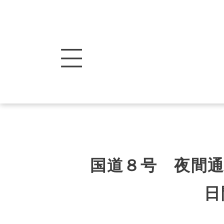
国道８号 夜間
日