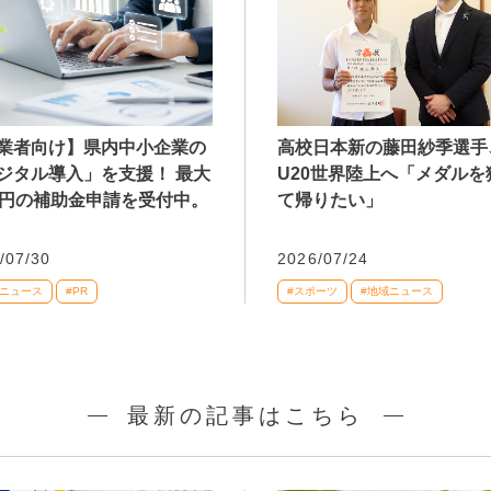
業者向け】県内中小企業の
高校日本新の藤田紗季選手
ジタル導入」を支援！ 最大
U20世界陸上へ「メダルを
万円の補助金申請を受付中。
て帰りたい」
/07/30
2026/07/24
域ニュース
#PR
#スポーツ
#地域ニュース
最新の記事はこちら