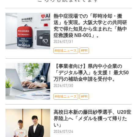
熱中症現場での「即時冷却・搬
送」を実現。大阪大学との共同研
究で得た知見から生まれた「熱中
症救護袋 NB-001」。
2026/07/31
#地域ニュース
#PR
【事業者向け】県内中小企業の
「デジタル導入」を支援！ 最大50
万円の補助金申請を受付中。
2026/07/30
#地域ニュース
#PR
高校日本新の藤田紗季選手、U20世
界陸上へ「メダルを獲って帰りた
い」
2026/07/24