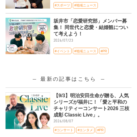
#スポーツ
#地域ニュース
坂井市「恋愛研究部」メンバー募
集！ 同世代と恋愛・結婚観につい
て考えよう！
2026/07/23
#イベント
#地域ニュース
#PR
最新の記事はこちら
【9/3】明治安田生命が贈る、人気
シリーズが福井に！「愛と平和の
チャリティーコンサート2026 三枝
成彰 Classic Live」。
2026/08/07
#コンサート
#エンタメ
#PR