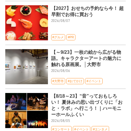
【2027】おせちの予約なら今！ 超
早割でお得に買おう
2026/08/07
#グルメ
#PR
【～9/23】一枚の絵から広がる物
語。キャラクターアートの魅力に
触れる原画展。│大野市
2026/08/06
#大野市
#おでかけ
#イベント
【8/18～23】“音”っておもしろ
い！ 夏休みの思い出づくりに「お
と・ラボ」へ行こう！｜ハーモニ
ーホールふくい
2026/08/05
#コンサート
#イベント
#エンタメ