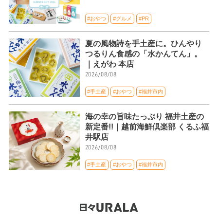
#おやつ
#グルメ
#PR
夏の風物詩を手土産に。ひんやり
つるりん食感の「水かんてん」。
｜えがわ 本店
2026/08/08
#手土産
#おやつ
#福井市内
海の幸の旨味たっぷり 福井土産の
新定番!!｜越前海鮮倶楽部 くるふ福
井駅店
2026/08/08
#手土産
#おやつ
#福井市内