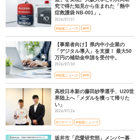
究で得た知見から生まれた「熱中
症救護袋 NB-001」。
2026/07/31
#地域ニュース
#PR
【事業者向け】県内中小企業の
「デジタル導入」を支援！ 最大50
万円の補助金申請を受付中。
2026/07/30
#地域ニュース
#PR
高校日本新の藤田紗季選手、U20世
界陸上へ「メダルを獲って帰りた
い」
2026/07/24
#スポーツ
#地域ニュース
坂井市「恋愛研究部」メンバー募