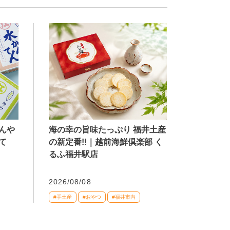
海の幸の旨味たっぷり 福井土産
んや
の新定番!!｜越前海鮮倶楽部 く
て
るふ福井駅店
2026/08/08
#手土産
#おやつ
#福井市内