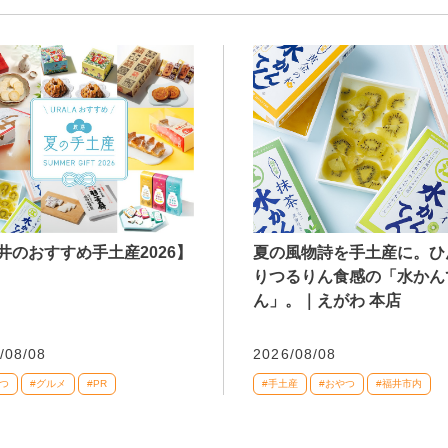
井のおすすめ手土産2026】
夏の風物詩を手土産に。ひ
りつるりん食感の「水かん
ん」。｜えがわ 本店
/08/08
2026/08/08
つ
#グルメ
#PR
#手土産
#おやつ
#福井市内