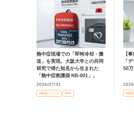
熱中症現場での「即時冷却・搬
【事
送」を実現。大阪大学との共同
「デ
研究で得た知見から生まれた
50
「熱中症救護袋 NB-001」。
2026/07/31
2026
#地域ニュース
#PR
#地