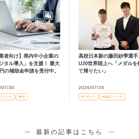
業者向け】県内中小企業の
高校日本新の藤田紗季選手
ジタル導入」を支援！ 最大
U20世界陸上へ「メダルを
万円の補助金申請を受付中。
て帰りたい」
/07/30
2026/07/24
域ニュース
#PR
#スポーツ
#地域ニュース
最新の記事はこちら