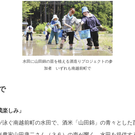
水田に山田錦の苗を植える酒造りプロジェクトの参
加者 いずれも南越前町で
まで
成楽しみ」
が泳ぐ南越前町の水田で、酒米「山田錦」の青々とした
米農家山田康二さん（３６）の声が響く。水田を提供す