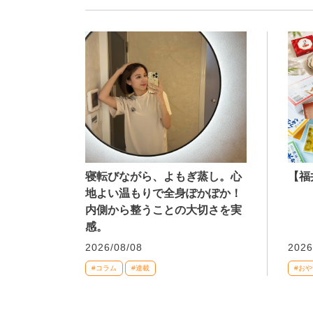
寝転びながら、よもぎ蒸し。心
【福
地よい温もりで全身ぽかぽか！
内側から整うことの大切さを実
感。
2026/08/08
2026
#コラム
#連載
#おや