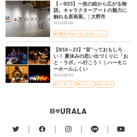
【～9/23】一枚の絵から広がる物
語。キャラクターアートの魅力に
触れる原画展。│大野市
2026/08/06
#大野市
#おでかけ
#イベント
【8/18～23】“音”っておもしろ
い！ 夏休みの思い出づくりに「お
と・ラボ」へ行こう！｜ハーモニ
ーホールふくい
2026/08/05
#コンサート
#イベント
#エンタメ