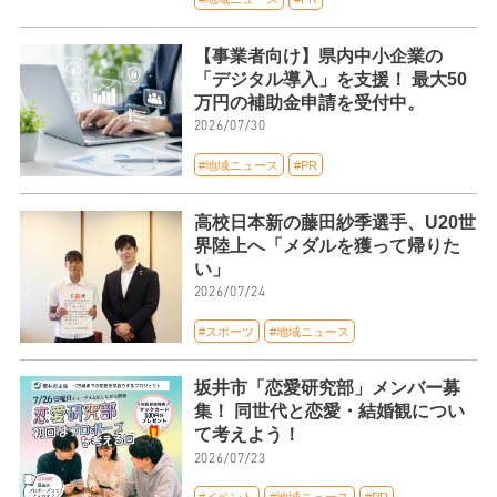
【事業者向け】県内中小企業の
「デジタル導入」を支援！ 最大50
万円の補助金申請を受付中。
2026/07/30
#地域ニュース
#PR
高校日本新の藤田紗季選手、U20世
界陸上へ「メダルを獲って帰りた
い」
2026/07/24
#スポーツ
#地域ニュース
坂井市「恋愛研究部」メンバー募
集！ 同世代と恋愛・結婚観につい
て考えよう！
2026/07/23