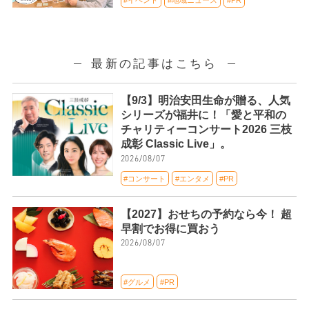
#イベント
#地域ニュース
#PR
最新の記事はこちら
【9/3】明治安田生命が贈る、人気
シリーズが福井に！「愛と平和の
チャリティーコンサート2026 三枝
成彰 Classic Live」。
2026/08/07
#コンサート
#エンタメ
#PR
【2027】おせちの予約なら今！ 超
早割でお得に買おう
2026/08/07
#グルメ
#PR