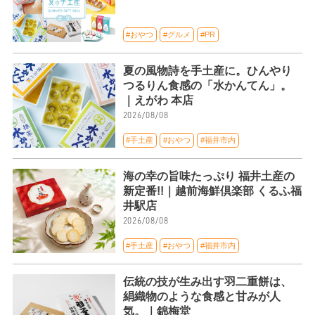
#おやつ
#グルメ
#PR
夏の風物詩を手土産に。ひんやり
つるりん食感の「水かんてん」。
｜えがわ 本店
2026/08/08
#手土産
#おやつ
#福井市内
海の幸の旨味たっぷり 福井土産の
新定番!!｜越前海鮮倶楽部 くるふ福
井駅店
2026/08/08
#手土産
#おやつ
#福井市内
伝統の技が生み出す羽二重餅は、
絹織物のような食感と甘みが人
気。｜錦梅堂