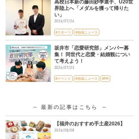
高校日本新の藤田紗季選手、U20世
界陸上へ「メダルを獲って帰りた
い」
2026/07/24
#スポーツ
#地域ニュース
坂井市「恋愛研究部」メンバー募
集！ 同世代と恋愛・結婚観につい
て考えよう！
2026/07/23
#イベント
#地域ニュース
#PR
最新の記事はこちら
【福井のおすすめ手土産2026】
2026/08/08