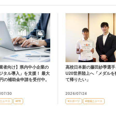
業者向け】県内中小企業の
高校日本新の藤田紗季選手
ジタル導入」を支援！ 最大
U20世界陸上へ「メダルを
万円の補助金申請を受付中。
て帰りたい」
/07/30
2026/07/24
域ニュース
#PR
#スポーツ
#地域ニュース