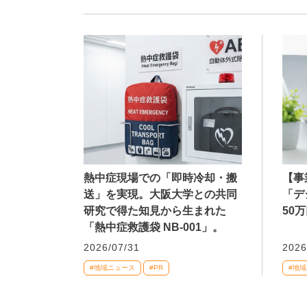
熱中症現場での「即時冷却・搬
【事
送」を実現。大阪大学との共同
「デ
研究で得た知見から生まれた
50
「熱中症救護袋 NB-001」。
2026/07/31
2026
#地域ニュース
#PR
#地