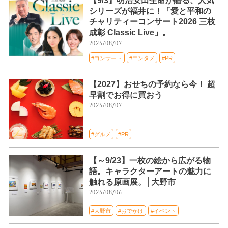
【9/3】明治安田生命が贈る、人気
シリーズが福井に！「愛と平和の
チャリティーコンサート2026 三枝
成彰 Classic Live」。
2026/08/07
#コンサート
#エンタメ
#PR
【2027】おせちの予約なら今！ 超
早割でお得に買おう
2026/08/07
#グルメ
#PR
【～9/23】一枚の絵から広がる物
語。キャラクターアートの魅力に
触れる原画展。│大野市
2026/08/06
#大野市
#おでかけ
#イベント