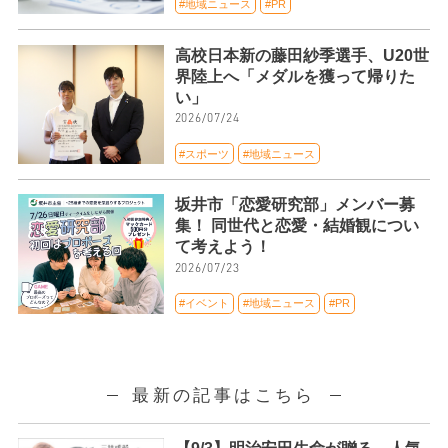
#地域ニュース
#PR
高校日本新の藤田紗季選手、U20世
界陸上へ「メダルを獲って帰りた
い」
2026/07/24
#スポーツ
#地域ニュース
坂井市「恋愛研究部」メンバー募
集！ 同世代と恋愛・結婚観につい
て考えよう！
2026/07/23
#イベント
#地域ニュース
#PR
最新の記事はこちら