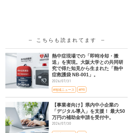
こちらも読まれてます
熱中症現場での「即時冷却・搬
送」を実現。大阪大学との共同研
究で得た知見から生まれた「熱中
症救護袋 NB-001」。
2026/07/31
#地域ニュース
#PR
【事業者向け】県内中小企業の
「デジタル導入」を支援！ 最大50
万円の補助金申請を受付中。
2026/07/30