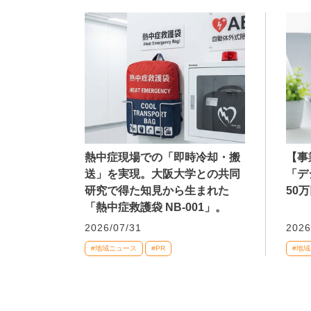
熱中症現場での「即時冷却・搬
【事
送」を実現。大阪大学との共同
「デ
研究で得た知見から生まれた
50
「熱中症救護袋 NB-001」。
2026/07/31
2026
#地域ニュース
#PR
#地