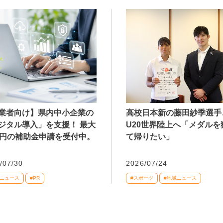
業者向け】県内中小企業の
高校日本新の藤田紗季選手
ジタル導入」を支援！ 最大
U20世界陸上へ「メダルを
万円の補助金申請を受付中。
て帰りたい」
/07/30
2026/07/24
域ニュース
#PR
#スポーツ
#地域ニュース