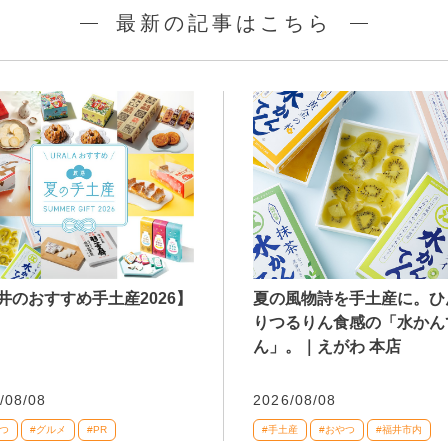
最新の記事はこちら
井のおすすめ手土産2026】
夏の風物詩を手土産に。ひ
りつるりん食感の「水かん
ん」。｜えがわ 本店
/08/08
2026/08/08
つ
#グルメ
#PR
#手土産
#おやつ
#福井市内