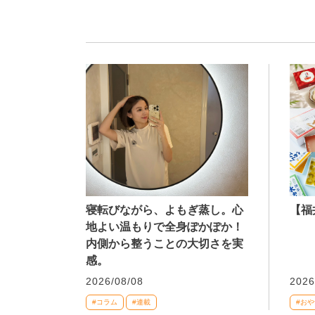
寝転びながら、よもぎ蒸し。心
【福
地よい温もりで全身ぽかぽか！
内側から整うことの大切さを実
感。
2026/08/08
2026
#コラム
#連載
#おや