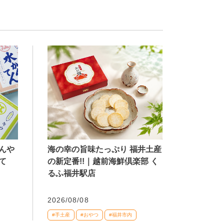
海の幸の旨味たっぷり 福井土産
んや
の新定番!!｜越前海鮮倶楽部 く
て
るふ福井駅店
2026/08/08
#手土産
#おやつ
#福井市内