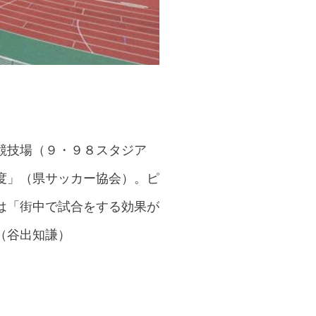
競技場（９・９８スタジア
度」（県サッカー協会）。ピ
は「街中で試合をする効果が
（谷出知謙）