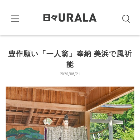
豊作願い「一人翁」奉納 美浜で風祈
能
2020/08/21