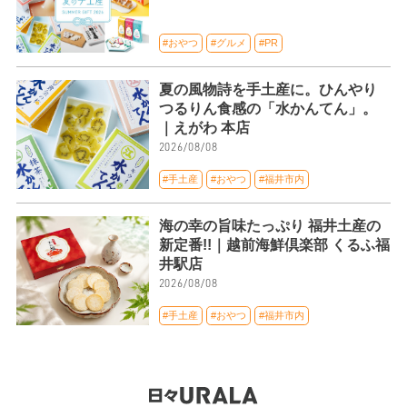
#おやつ
#グルメ
#PR
夏の風物詩を手土産に。ひんやり
つるりん食感の「水かんてん」。
｜えがわ 本店
2026/08/08
#手土産
#おやつ
#福井市内
海の幸の旨味たっぷり 福井土産の
新定番!!｜越前海鮮倶楽部 くるふ福
井駅店
2026/08/08
#手土産
#おやつ
#福井市内