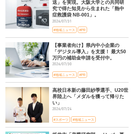
送」を実現。大阪大学との共同研
究で得た知見から生まれた「熱中
症救護袋 NB-001」。
2026/07/31
#地域ニュース
#PR
【事業者向け】県内中小企業の
「デジタル導入」を支援！ 最大50
万円の補助金申請を受付中。
2026/07/30
#地域ニュース
#PR
高校日本新の藤田紗季選手、U20世
界陸上へ「メダルを獲って帰りた
い」
2026/07/24
#スポーツ
#地域ニュース