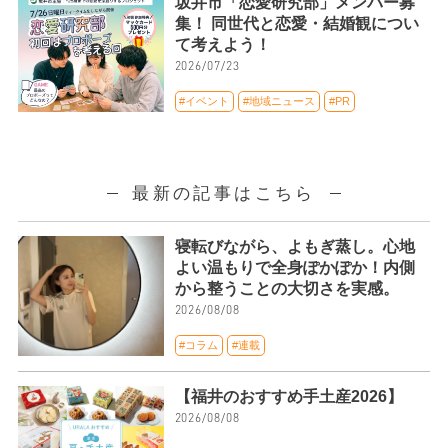
坂井市「恋愛研究部」メンバー募
集！ 同世代と恋愛・結婚観につい
て考えよう！
2026/07/23
#イベント
#地域ニュース
#PR
最新の記事はこちら
寝転びながら、よもぎ蒸し。心地
よい温もりで全身ぽかぽか！内側
から整うことの大切さを実感。
2026/08/08
#コラム
#連載
【福井のおすすめ手土産2026】
2026/08/08