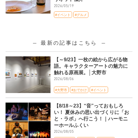
2026/05/19
#イベント
#グルメ
最新の記事はこちら
【～9/23】一枚の絵から広がる物
語。キャラクターアートの魅力に
触れる原画展。│大野市
2026/08/06
#大野市
#おでかけ
#イベント
【8/18～23】“音”っておもしろ
い！ 夏休みの思い出づくりに「お
と・ラボ」へ行こう！｜ハーモニ
ーホールふくい
2026/08/05