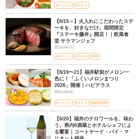
#イベント
#グルメ
【6/15～】火入れにこだわったステ
ーキを、好きなだけ。期間限定
『ステーキ藤井』開店！｜欧風食
堂 サラマンジェフ
2026/06/12
#イベント
#グルメ
#PR
【6/19〜21】福井駅前がメロン一
色に！「ふくいメロンまつり
2026」開催｜ハピテラス
2026/06/01
#イベント
#グルメ
#福井市内
【6/20】福井のテロワールを、味わ
う。県内6酒蔵とホテルシェフによ
る饗宴｜コートヤード・バイ・マ
リオット福井