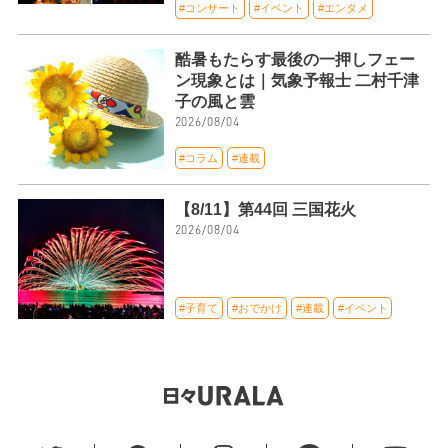
#コンサート
#イベント
#エンタメ
酷暑もたらす最後の一押しフェー
ン現象とは｜気象予報士 二村千津
子の風と雲
2026/08/04
#コラム
#連載
【8/11】第44回 三国花火
2026/08/04
#子育て
#おでかけ
#連載
#イベント