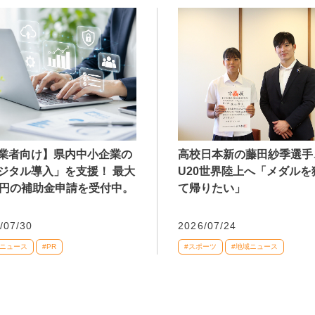
業者向け】県内中小企業の
高校日本新の藤田紗季選手
ジタル導入」を支援！ 最大
U20世界陸上へ「メダルを
万円の補助金申請を受付中。
て帰りたい」
/07/30
2026/07/24
域ニュース
#PR
#スポーツ
#地域ニュース