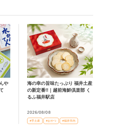
海の幸の旨味たっぷり 福井土産
んや
の新定番!!｜越前海鮮倶楽部 く
て
るふ福井駅店
2026/08/08
#手土産
#おやつ
#福井市内