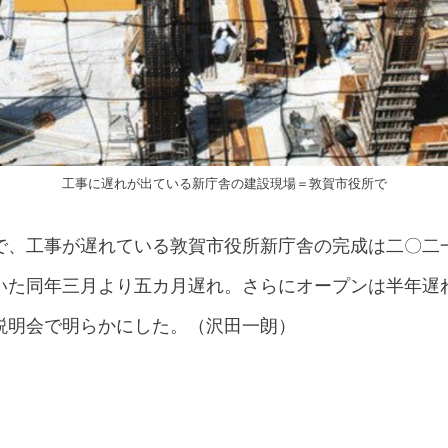
工事に遅れが出ている新庁舎の建設現場＝敦賀市役所で
で、工事が遅れている敦賀市役所新庁舎の完成は二〇二
いた同年三月より五カ月遅れ。さらにオープンは半年遅
説明会で明らかにした。（沢田一朗）