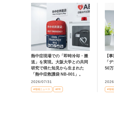
熱中症現場での「即時冷却・搬
【事
送」を実現。大阪大学との共同
「デ
研究で得た知見から生まれた
50
「熱中症救護袋 NB-001」。
2026/07/31
2026
#地域ニュース
#PR
#地