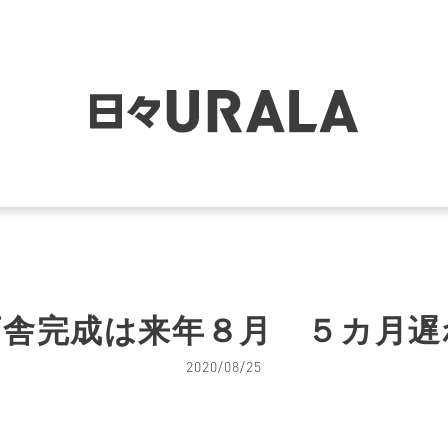
庁舎完成は来年８月 ５カ月遅
2020/08/25