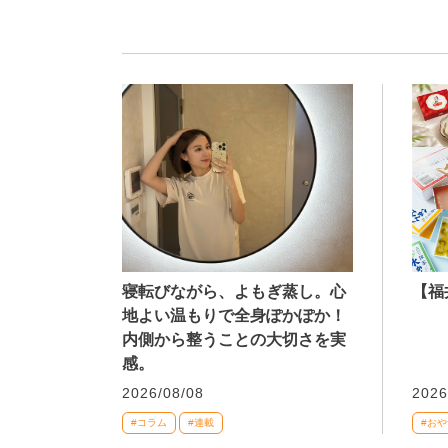
寝転びながら、よもぎ蒸し。心
【福
地よい温もりで全身ぽかぽか！
内側から整うことの大切さを実
感。
2026/08/08
2026
#コラム
#連載
#おや