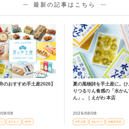
最新の記事はこちら
井のおすすめ手土産2026】
夏の風物詩を手土産に。ひ
りつるりん食感の「水かん
ん」。｜えがわ 本店
/08/08
2026/08/08
つ
#グルメ
#PR
#手土産
#おやつ
#福井市内