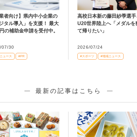
業者向け】県内中小企業の
高校日本新の藤田紗季選手
ジタル導入」を支援！ 最大
U20世界陸上へ「メダルを
万円の補助金申請を受付中。
て帰りたい」
/07/30
2026/07/24
域ニュース
#PR
#スポーツ
#地域ニュース
最新の記事はこちら