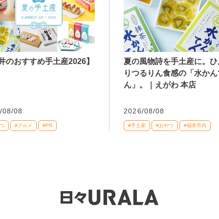
井のおすすめ手土産2026】
夏の風物詩を手土産に。ひ
りつるりん食感の「水かん
ん」。｜えがわ 本店
/08/08
2026/08/08
つ
#グルメ
#PR
#手土産
#おやつ
#福井市内