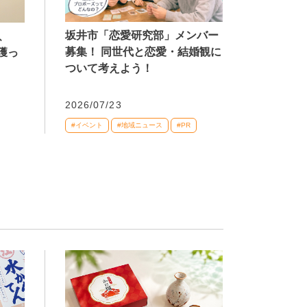
坂井市「恋愛研究部」メンバー
、
募集！ 同世代と恋愛・結婚観に
獲っ
ついて考えよう！
2026/07/23
#イベント
#地域ニュース
#PR