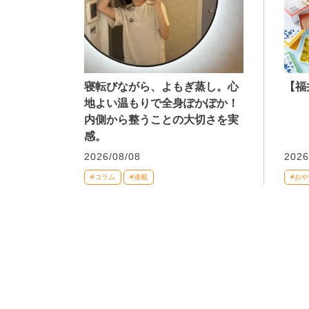
寝転びながら、よもぎ蒸し。心
【福
地よい温もりで全身ぽかぽか！
内側から整うことの大切さを実
感。
2026/08/08
2026
#コラム
#連載
#おや