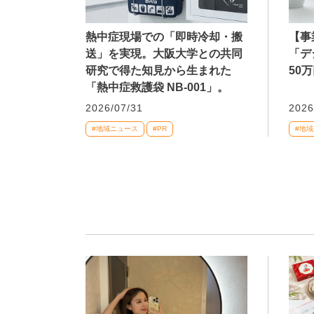
熱中症現場での「即時冷却・搬
【事
送」を実現。大阪大学との共同
「デ
研究で得た知見から生まれた
50
「熱中症救護袋 NB-001」。
2026/07/31
2026
#地域ニュース
#PR
#地