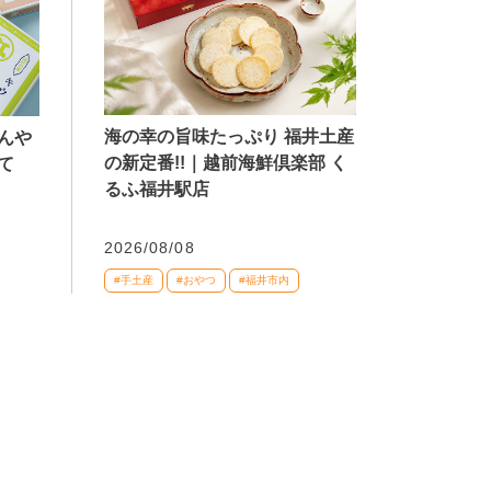
海の幸の旨味たっぷり 福井土産
んや
の新定番!!｜越前海鮮倶楽部 く
て
るふ福井駅店
2026/08/08
#手土産
#おやつ
#福井市内