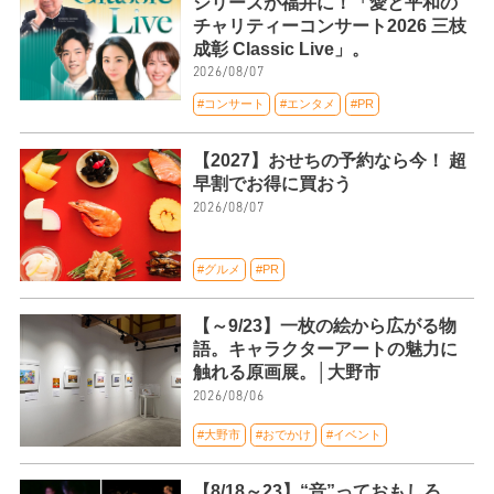
シリーズが福井に！「愛と平和の
チャリティーコンサート2026 三枝
成彰 Classic Live」。
2026/08/07
#コンサート
#エンタメ
#PR
【2027】おせちの予約なら今！ 超
早割でお得に買おう
2026/08/07
#グルメ
#PR
【～9/23】一枚の絵から広がる物
語。キャラクターアートの魅力に
触れる原画展。│大野市
2026/08/06
#大野市
#おでかけ
#イベント
【8/18～23】“音”っておもしろ