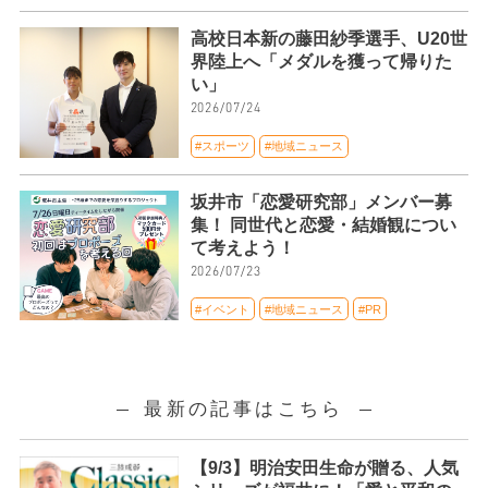
高校日本新の藤田紗季選手、U20世
界陸上へ「メダルを獲って帰りた
い」
2026/07/24
#スポーツ
#地域ニュース
坂井市「恋愛研究部」メンバー募
集！ 同世代と恋愛・結婚観につい
て考えよう！
2026/07/23
#イベント
#地域ニュース
#PR
最新の記事はこちら
【9/3】明治安田生命が贈る、人気