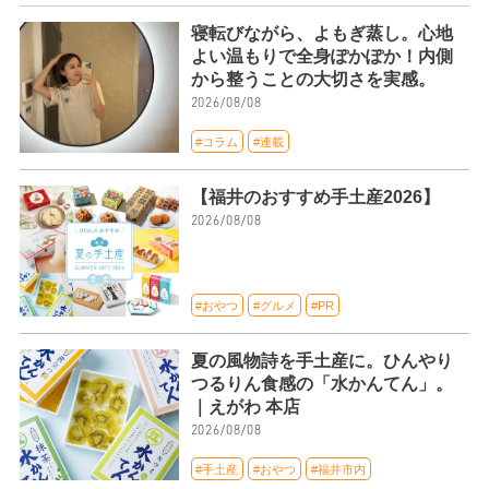
寝転びながら、よもぎ蒸し。心地
よい温もりで全身ぽかぽか！内側
から整うことの大切さを実感。
2026/08/08
#コラム
#連載
【福井のおすすめ手土産2026】
2026/08/08
#おやつ
#グルメ
#PR
夏の風物詩を手土産に。ひんやり
つるりん食感の「水かんてん」。
｜えがわ 本店
2026/08/08
#手土産
#おやつ
#福井市内