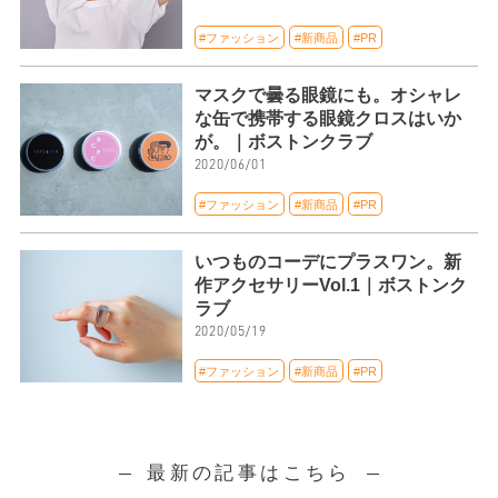
#ファッション
#新商品
#PR
マスクで曇る眼鏡にも。オシャレ
な缶で携帯する眼鏡クロスはいか
が。｜ボストンクラブ
2020/06/01
#ファッション
#新商品
#PR
いつものコーデにプラスワン。新
作アクセサリーVol.1｜ボストンク
ラブ
2020/05/19
#ファッション
#新商品
#PR
最新の記事はこちら