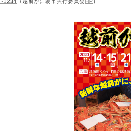
7-1234
（越前がに朝市実行委員会
HP
）