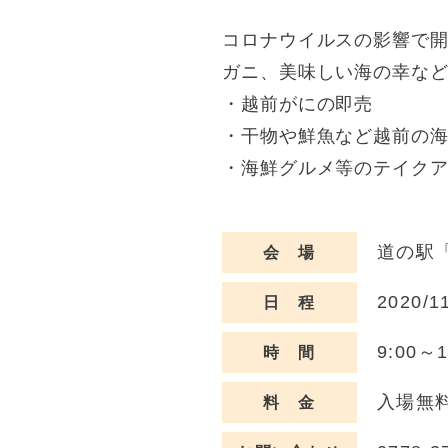
コロナウイルスの影響で
ガニ、美味しい海の幸な
・越前がにの即売
・干物や鮮魚など越前の
・海鮮グルメ等のテイク
道の駅「
会 場
2020/1
日 程
9:00～1
時 間
入場無
料 金