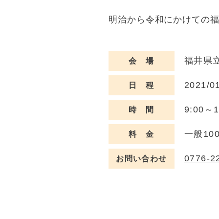
明治から令和にかけての
福井県立
会 場
2021/0
日 程
9:00～
時 間
一般10
料 金
0776-2
お問い合わせ