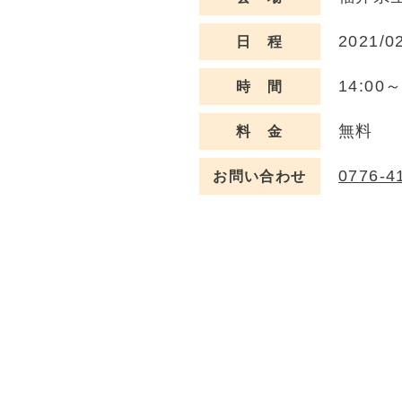
2021/0
日 程
14:00～
時 間
無料
料 金
0776-4
お問い合わせ