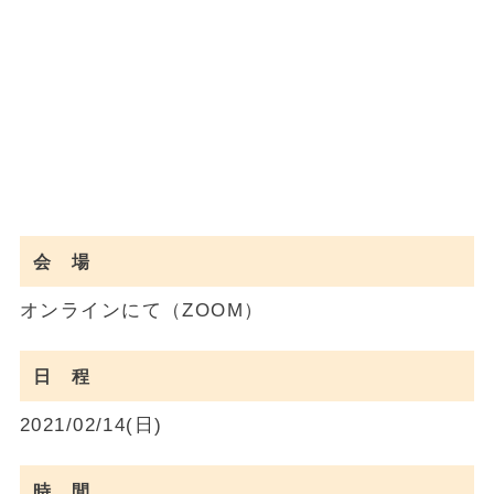
会 場
オンラインにて（ZOOM）
日 程
2021/02/14(日)
時 間