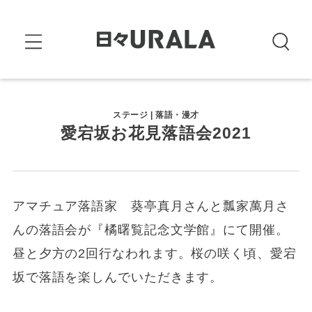
ステージ | 落語・漫才
愛宕坂お花見落語会2021
アマチュア落語家 葵亭真月さんと瓢家萬月さ
んの落語会が『橘曙覧記念文学館』にて開催。
昼と夕方の2回行なわれます。桜の咲く頃、愛宕
坂で落語を楽しんでいただきます。