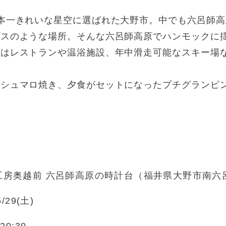
本一きれいな星空に選ばれた大野市。中でも六呂師
プスのような場所。そんな六呂師高原でハンモックに
にはレストランや温浴施設、年中滑走可能なスキー場
マシュマロ焼き、夕食がセットになったプチグランピ
工房奥越前 六呂師高原の時計台（福井県大野市南六呂
5/29(土)