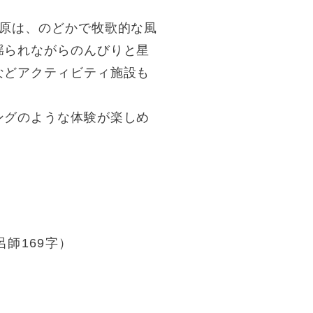
高原は、のどかで牧歌的な風
揺られながらのんびりと星
などアクティビティ施設も
ングのような体験が楽しめ
師169字）