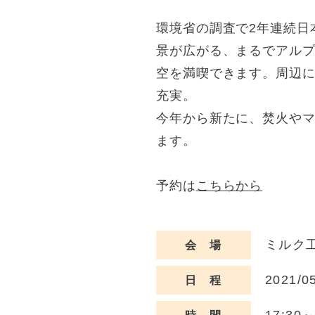
環境省の調査で2年連続日
景が広がる、まるでアル
空を満喫できます。周辺
充実。
今年から新たに、焚火や
ます。
予約は
こちらから
ミルク
会 場
2021/0
日 程