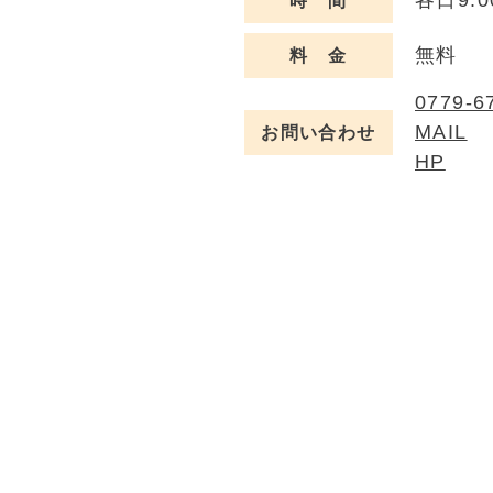
各日9:0
時 間
無料
料 金
0779-6
MAIL
お問い合わせ
HP