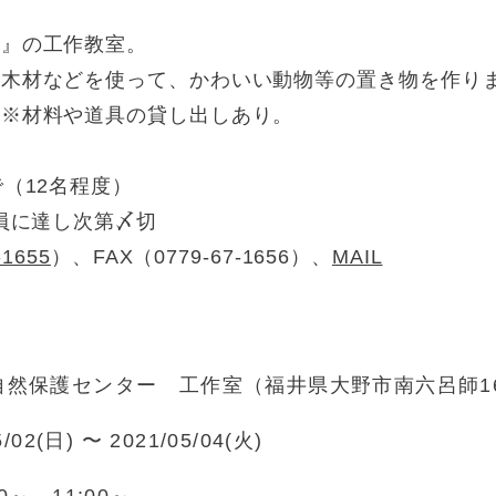
ー』の工作教室。
、木材などを使って、かわいい動物等の置き物を作り
。※材料や道具の貸し出しあり。
（12名程度）
定員に達し次第〆切
-1655
）、FAX（0779-67-1656）、
MAIL
伴
然保護センター 工作室（福井県大野市南六呂師169
5/02(日) 〜 2021/05/04(火)