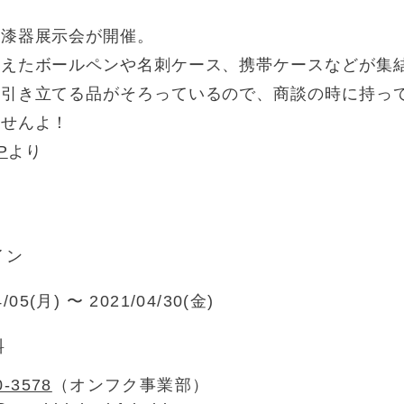
ン漆器展示会が開催。
備えたボールペンや名刺ケース、携帯ケースなどが集
を引き立てる品がそろっているので、商談の時に持っ
ませんよ！
P
より
イン
4/05(月) 〜 2021/04/30(金)
料
0-3578
（オンフク事業部）