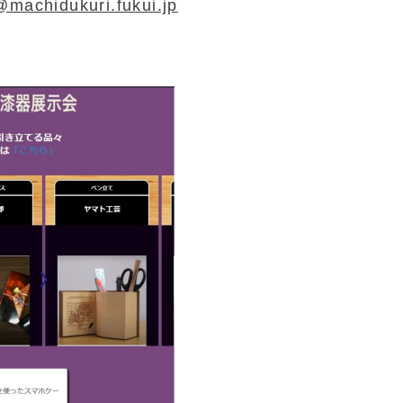
machidukuri.fukui.jp