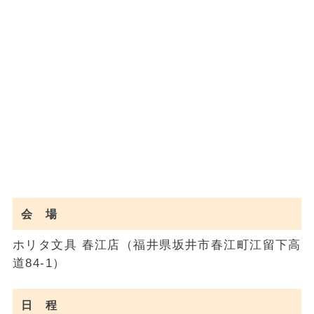
会 場
ホリタ文具 春江店（福井県坂井市春江町江留下高
道84-1）
日 程