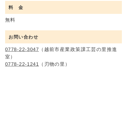
料 金
無料
お問い合わせ
0778‐22‐3047
（越前市産業政策課工芸の里推進
室）
0778‐22‐1241
（刃物の里）