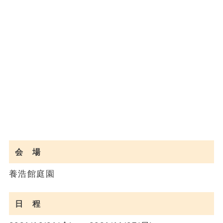
会 場
養浩館庭園
日 程