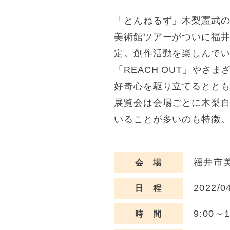
「とんねるず」木梨憲武の
美術館ツアーがついに福井
定。創作活動を楽しんで
「REACH OUT」やさ
好奇心を駆り立てるとと
展覧会は会場ごとに木梨
いることが多いのも特徴
福井市美
会 場
2022/0
日 程
9:00～
時 間