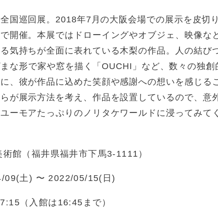
全国巡回展。2018年7月の大阪会場での展示を皮切
で開催。本展ではドローイングやオブジェ、映像など
いる気持ちが全面に表れている木梨の作品。人の結び
まざまな形で家や窓を描く「OUCHI」など、数々の独
もに、彼が作品に込めた笑顔や感謝への想いを感じる
自らが展示方法を考え、作品を設置しているので、意
。ユーモアたっぷりのノリタケワールドに浸ってみて
術館（福井県福井市下馬3-1111）
4/09(土) 〜 2022/05/15(日)
17:15（入館は16:45まで）