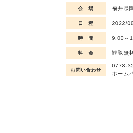
福井県陶
会 場
2022/0
日 程
9:00～
時 間
観覧無
料 金
0778-3
お問い合わせ
ホーム