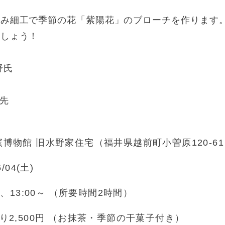
まみ細工で季節の花「紫陽花」のブローチを作ります
ましょう！
野氏
優先
博物館 旧水野家住宅（福井県越前町小曽原120-6
6/04(土)
0～、13:00～ （所要時間2時間）
り2,500円 （お抹茶・季節の干菓子付き）