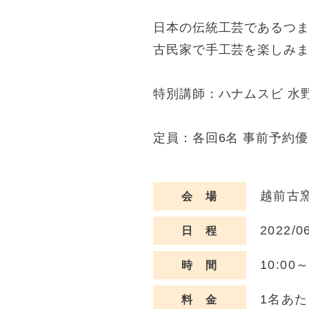
日本の伝統工芸であるつ
古民家で手工芸を楽しみ
特別講師：ハナムスビ 水
定員：各回6名 事前予約
越前古窯
会 場
2022/0
日 程
10:0
時 間
1名あた
料 金