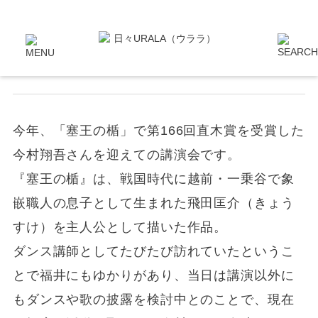
まなび | 講演会
直木賞作家「今村翔吾」講演会
今年、「塞王の楯」で第166回直木賞を受賞した
今村翔吾さんを迎えての講演会です。
『塞王の楯』は、戦国時代に越前・一乗谷で象
嵌職人の息子として生まれた飛田匡介（きょう
すけ）を主人公として描いた作品。
ダンス講師としてたびたび訪れていたというこ
とで福井にもゆかりがあり、当日は講演以外に
もダンスや歌の披露を検討中とのことで、現在