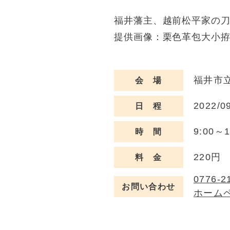
福井藩主、越前松平家の
提供画像：栗色革包大小
福井市立
会 場
2022/0
日 程
9:00～1
時 間
220円
料 金
0776-2
お問い合わせ
ホーム